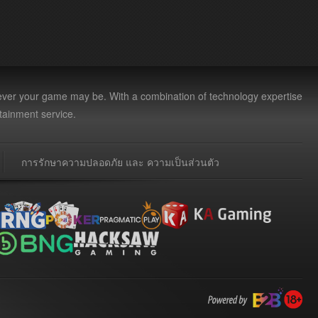
r your game may be. With a combination of technology expertise
tainment service.
การรักษาความปลอดภัย และ ความเป็นส่วนตัว