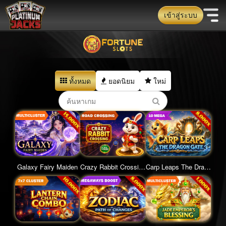
เข้าสู่ระบบ
Welcome to our online casino. Play our game and win the bigges
ทั้งหมด
ยอดนิยม
ใหม่
บ้าน
คาสิโน สด
สล็อต
Galaxy Fairy Maiden
Crazy Rabbit Crossing
Carp Leaps The Dragon Gate
Fortune