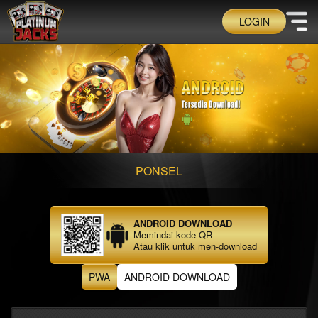
LOGIN
Welcome to our online casino. Play our game and win the biggest
Awal
PONSEL
Kasino Hidup
Slots
ANDROID DOWNLOAD
Memindai kode QR
Atau klik untuk men-download
Fortune
PWA
ANDROID DOWNLOAD