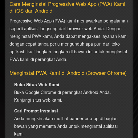
Poker
Cara Menginstal Progressive Web App (PWA) Kami
di iOS dan Android
Progressive Web App (PWA) kami menawarkan pengalaman
Sportsbook
seperti aplikasi langsung dari browser web Anda. Dengan
menginstal PWA kami, Anda dapat mengakses layanan kami
dengan cepat tanpa perlu mengunduh apa pun dari toko
Lotere
aplikasi. Ikuti langkah-langkah di bawah ini untuk menginstal
PWA kami di perangkat Anda.
Bingo
Menginstal PWA Kami di Android (Browser Chrome)
Buka Situs Web Kami
Mines
Buka Google Chrome di perangkat Android Anda.
Kunjungi situs web kami.
Crash
Cari Prompt Instalasi
Anda mungkin akan melihat banner pop-up di bagian
bawah yang meminta Anda untuk menginstal aplikasi
RNG
kami.