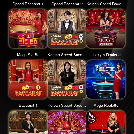
Poker
Speed Baccarat 1
Speed Baccarat 2
Korean Speed Baccarat 1
กีฬา
ล๊อตเตอร์รี่
Mega Sic Bo
Korean Speed Baccarat 2
Lucky 6 Roulette
Bingo
Mines
Baccarat 1
Korean Speed Baccarat 3
Mega Roulette
Crash
RNG